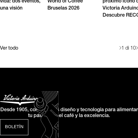
vida: dos eventos,
World of Coffee
próximo icono 
una visión
Bruselas 2026
Victoria Arduin
Descubre RE
Ver todo
1
di 10
Desde 1905, combinamos diseño y tecnología para alimentar
tu pasión por el café y la excelencia.
BOLETÍN