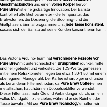
einfängt, das Tassenprofil hebt die
unterschiedlichen
Geschmacksnoten
und einen
vollen Körper
hervor.
Pure Brew
ist eine großartige Innovation: Der Barista
kontrolliert alle Brühparameter - die Temperatur, das
Brühvolumen, die Dosierung, die Blooming- und die
Gießphasen. Einmal programmiert, ist
jede Tasse konsistent
,
sodass sich der Barista auf seine Kunden konzentrieren kann.
Das Victoria Arduino-Team hat
verschiedene Rezepte von
Pure Brew
mit unterschiedlichen
Brühprofilen
(dunkel, mittel
und hell) getestet und verkostet. Die TDS-Werte, gemessen
mit einem Refraktometer, liegen bei etwa 1,30-1,50 mit einem
überlegenen Mundgefühl. Der Kaffee ist sirupiger und runder
als bei anderen Filtermethoden, da
Pure Brew Coffee
einen
metallischen, hauchdünnen Doppelsiebfilter verwendet.
Dieser Filter lässt mehr Öle und Verbindungen durch, um ein
volles Mundgefühl zu erzielen, während er die Reinheit der
Tasse bewahrt. Mit der
Pure Brew Technology
erhalten wir