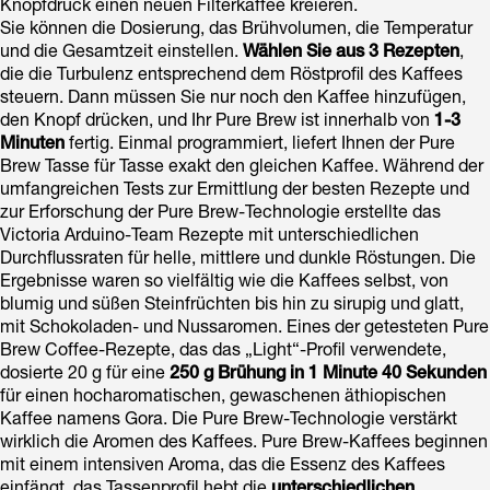
Knopfdruck einen neuen Filterkaffee kreieren.
Sie können die Dosierung, das Brühvolumen, die Temperatur
und die Gesamtzeit einstellen.
Wählen Sie aus 3 Rezepten
,
die die Turbulenz entsprechend dem Röstprofil des Kaffees
steuern. Dann müssen Sie nur noch den Kaffee hinzufügen,
den Knopf drücken, und Ihr Pure Brew ist innerhalb von
1-3
Minuten
fertig. Einmal programmiert, liefert Ihnen der Pure
Brew Tasse für Tasse exakt den gleichen Kaffee. Während der
umfangreichen Tests zur Ermittlung der besten Rezepte und
zur Erforschung der Pure Brew-Technologie erstellte das
Victoria Arduino-Team Rezepte mit unterschiedlichen
Durchflussraten für helle, mittlere und dunkle Röstungen. Die
Ergebnisse waren so vielfältig wie die Kaffees selbst, von
blumig und süßen Steinfrüchten bis hin zu sirupig und glatt,
mit Schokoladen- und Nussaromen. Eines der getesteten Pure
Brew Coffee-Rezepte, das das „Light“-Profil verwendete,
dosierte 20 g für eine
250 g Brühung in 1 Minute 40 Sekunden
für einen hocharomatischen, gewaschenen äthiopischen
Kaffee namens Gora. Die Pure Brew-Technologie verstärkt
wirklich die Aromen des Kaffees. Pure Brew-Kaffees beginnen
mit einem intensiven Aroma, das die Essenz des Kaffees