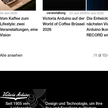
veranstaltung
30 Juni 2026
23 Juni 2026
10 Juni 2026
Vom Kaffee zum
Victoria Arduino auf der
Die Entwick
Lifestyle: zwei
World of Coffee Brüssel
nächsten Vi
Veranstaltungen, eine
2026
Arduino Iko
Vision
RECORD en
Alle ansehen
1
di 10
Seit 1905 vereinen wir Design und Technologie, um Ihre