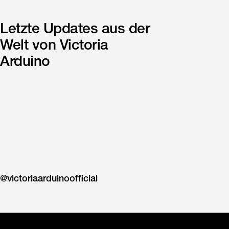
Letzte Updates aus der
Welt von Victoria
Arduino
500
8
301
4
108
9
309
19
481
20
306
7
202
13
391
20
220
13
92
4
432
10
727
6
@victoriaarduinoofficial