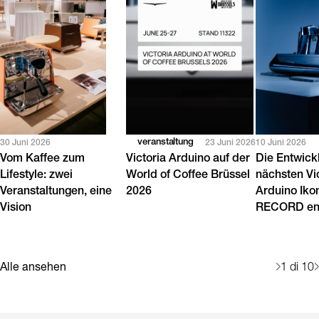
veranstaltung
30 Juni 2026
23 Juni 2026
10 Juni 2026
Vom Kaffee zum
Victoria Arduino auf der
Die Entwick
Lifestyle: zwei
World of Coffee Brüssel
nächsten Vi
Veranstaltungen, eine
2026
Arduino Iko
Vision
RECORD en
Alle ansehen
1
di 10