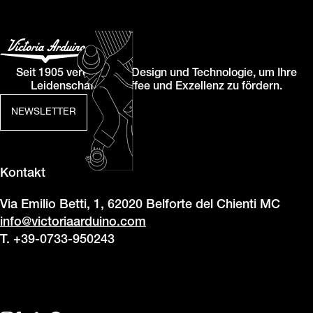
Seit 1905 vereinen wir Design und Technologie, um Ihre
Leidenschaft für Kaffee und Exzellenz zu fördern.
NEWSLETTER
Kontakt
Via Emilio Betti, 1, 62020 Belforte del Chienti MC
close
Trockenbeheizte
Zweistufige
Cool-
Touchscreen-
info@victoriaarduino.com
Geräte
Tropfschale
Touch-
Schnittstelle
T. +39-0733-950243
Dampfstäbchen
Das
Er
Ein
trockene
passt
Die
intuitiver
Heizsystem
sowohl
wärmeisolierten
Touchscreen
sorgt
in
und
gibt