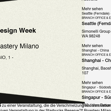
Mehr sehen
Seattle (Ferndale)
BRANCH OFFICE & E
Seattle (Fernd
Simonelli Group
Mythos
WA 98248
Mehr sehen
Shanghai - China
BRANCH OFFICE & E
Shanghai - Ch
Shanghai, Baosh
107
Mehr sehen
Singapur - Südost
BRANCH OFFICE & E
Singapur - Sü
380 Jalan Besar
5
zu einer Veranstaltung, die die Verschmelzung von Innovation