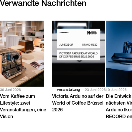
Verwandte Nachrichten
veranstaltung
30 Juni 2026
23 Juni 2026
10 Juni 2026
Vom Kaffee zum
Victoria Arduino auf der
Die Entwick
Lifestyle: zwei
World of Coffee Brüssel
nächsten Vi
Veranstaltungen, eine
2026
Arduino Iko
Vision
RECORD en