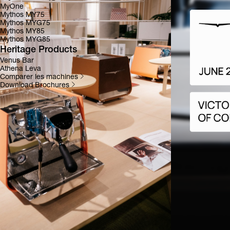
MyOne
Mythos MY75
Mythos MYG75
Mythos MY85
Mythos MYG85
Heritage Products
Venus Bar
Athena Leva
Comparer les machines
Download Brochures