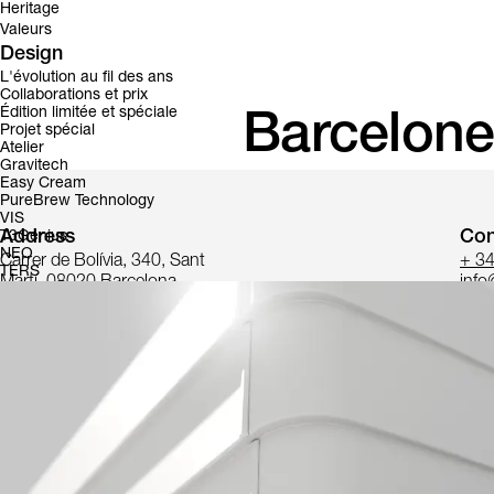
Heritage
Valeurs
Design
L'évolution au fil des ans
Collaborations et prix
Édition limitée et spéciale
Barcelone
Projet spécial
Atelier
Gravitech
Easy Cream
PureBrew Technology
VIS
Address
Con
T3Genius
NEO
Carrer de Bolívia, 340, Sant
+ 3
TERS
Martí, 08020 Barcelona,
info
Spagna
Voir sur la carte
Le groupe Simonelli renforce sa présence en
Espagne
et au
Port
Depuis octobre 2021, cette entreprise est devenue le
nouvel impo
ibérique. Un partenariat qui vise à renforcer la présence et la noto
Dans le laboratoire d’expérience situé à
Barcelone
, il sera possi