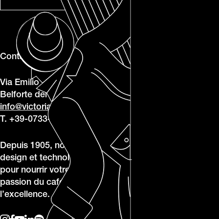
Contacts
Via Emilio Betti, 1, 62020
Belforte del Chienti MC
info@victoriaarduino.com
T. +39-0733-950243
Depuis 1905, nous allions
design et technologie
pour nourrir votre
passion du café et de
l’excellence.