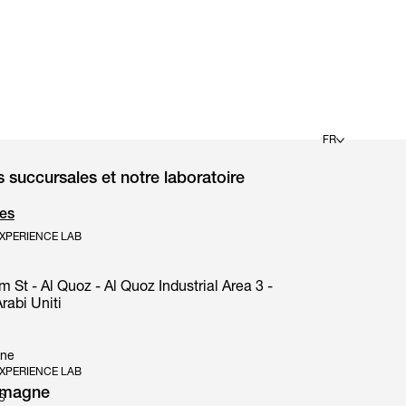
FR
succursales et notre laboratoire
English
Deutsch
_es
Español
Français
XPERIENCE LAB
Italiano
t - Al Quoz - Al Quoz Industrial Area 3 -
rabi Uniti
gne
XPERIENCE LAB
emagne
s