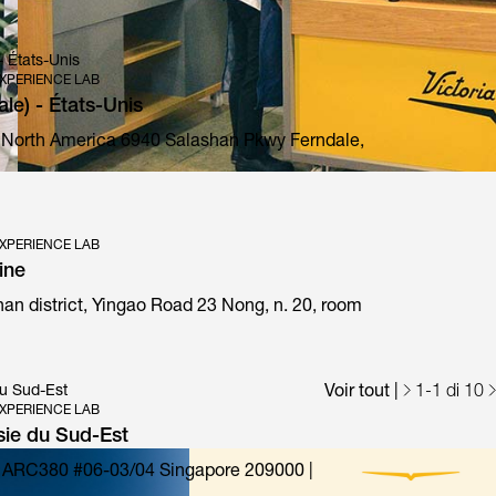
- États-Unis
XPERIENCE LAB
ale) - États-Unis
 North America 6940 Salashan Pkwy Ferndale,
E1 Prima special edition
XPERIENCE LAB
ine
an district, Yingao Road 23 Nong, n. 20, room
Voir tout
|
1
-
1
di 10
du Sud-Est
XPERIENCE LAB
sie du Sud-Est
 ARC380 #06-03/04 Singapore 209000 |