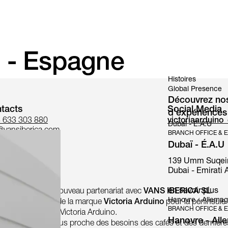
 - Espagne
Histoires
Global Presence
Découvrez nos 
tacts
Social Media
d'expériences
4 633 303 880
victoriaarduino
Dubaï - É.A.U
@vansiberica.com
BRANCH OFFICE & E
Dubaï - É.A.U
139 Umm Suqeim S
Dubai - Emirati A
en savoir plus
ugal
grâce à un nouveau partenariat avec
VANS IBERICA SL
.
Hanovre - Allema
rtateur officiel
de la marque
Victoria Arduino
pour la péninsule
BRANCH OFFICE & E
riété de la marque Victoria Arduino.
Hanovre - All
ble d’être encore plus proche des besoins des cafés et des dernière