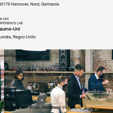
30179 Hannover, Nord, Germania
e-Uni
XPERIENCE LAB
yaume-Uni
 Londra, Regno Unito
XPERIENCE LAB
on France, Hexapole / Actipole, 270 Rue
Bâtiment 5, 73420 Viviers-du-Lac, Francia
lie
XPERIENCE LAB
stralie
Australia, Cecil Street, Southbank Victoria,