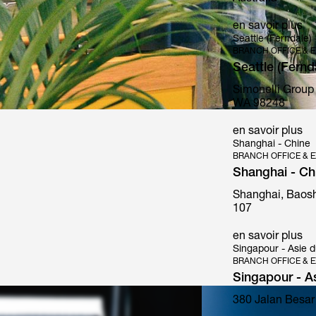
en savoir plus
Seattle (Ferndale) 
BRANCH OFFICE & E
Seattle (Fernd
Simonelli Group
Mythos
WA 98248
en savoir plus
Shanghai - Chine
BRANCH OFFICE & E
Shanghai - Ch
Shanghai, Baosh
107
en savoir plus
Singapour - Asie 
BRANCH OFFICE & E
Singapour - A
380 Jalan Besar