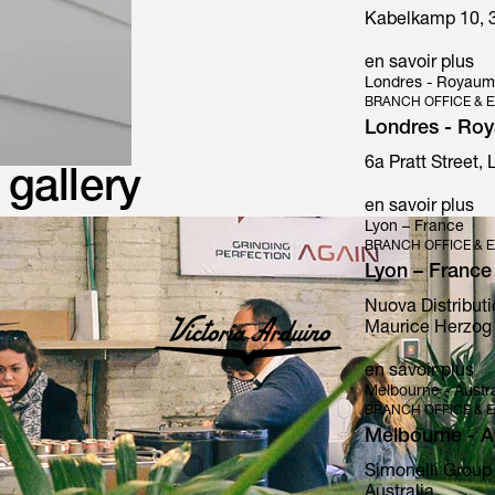
Kabelkamp 10, 
en savoir plus
Londres - Royaum
BRANCH OFFICE & E
Londres - Ro
6a Pratt Street,
gallery
en savoir plus
Lyon – France
BRANCH OFFICE & E
Lyon – France
Nuova Distributi
Maurice Herzog 
en savoir plus
Melbourne - Austra
BRANCH OFFICE & E
Melbourne - Au
Simonelli Group 
Australia