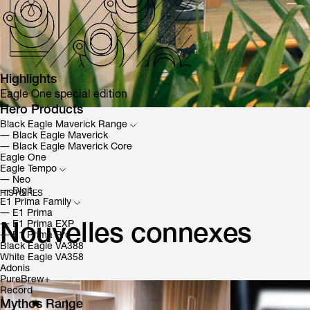
Highlights
Eagle One special edition
Hero Products
Black Eagle Maverick Range
―
Black Eagle Maverick
―
Black Eagle Maverick Core
Eagle One
Eagle Tempo
―
Neo
―
Digit
HISTOIRES
E1 Prima Family
―
E1 Prima
―
E1 Prima EXP
Nouvelles connexes
―
E1 Prima Pro
Black Eagle VA388
White Eagle VA358
Adonis
PureBrew+
Record
Mythos Range