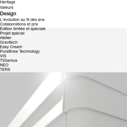
Heritage
Valeurs
Design
L'évolution au fil des ans
Collaborations et prix
Édition limitée et spéciale
Projet spécial
E1 Prima EXP
Introductio
Atelier
Gravitech
Easy Cream
E1 Prima Family
PureBrew Technology
VIS
E1 Prima
T3Genius
NEO
E1 Prima EXP
TERS
E1 Prima Pro