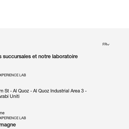
e technique
Brochure
FR
succursales et notre laboratoire
English
Deutsch
Español
Français
XPERIENCE LAB
Italiano
t - Al Quoz - Al Quoz Industrial Area 3 -
rabi Uniti
gne
XPERIENCE LAB
emagne