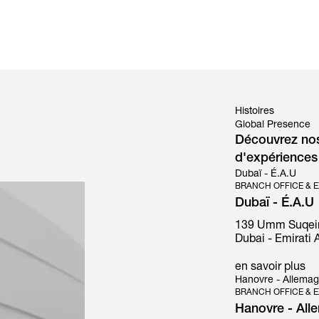
n
Technologies
Technologies
Conception
Durabilité
Couleurs
Couleurs
Fich
Histoires
Global Presence
Découvrez nos 
d'expériences
Dubaï - É.A.U
BRANCH OFFICE & E
Dubaï - É.A.U
139 Umm Suqeim S
Dubai - Emirati A
en savoir plus
Hanovre - Allema
BRANCH OFFICE & E
Hanovre - All