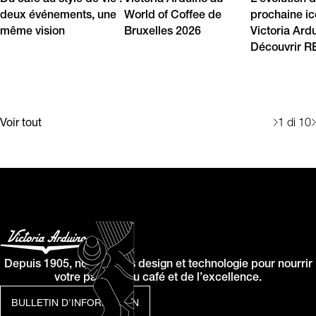
Du café au style de vie :
Victoria Arduino au
L'évolution d
deux événements, une
World of Coffee de
prochaine i
même vision
Bruxelles 2026
Victoria Ard
Découvrir 
Voir tout
1
di 10
Depuis 1905, nous allions design et technologie pour nourrir
votre passion du café et de l’excellence.
BULLETIN D'INFORMATION