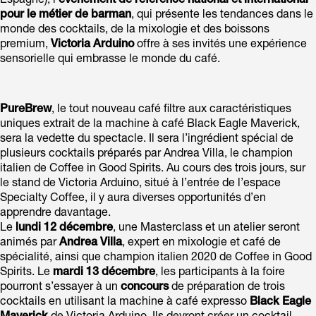
Espagne), l’
événement de référence national et international
pour le métier de barman
, qui présente les tendances dans le
monde des cocktails, de la mixologie et des boissons
premium,
Victoria Arduino
offre à ses invités une expérience
sensorielle qui embrasse le monde du café.
PureBrew
, le tout nouveau café filtre aux caractéristiques
uniques extrait de la machine à café Black Eagle Maverick,
sera la vedette du spectacle. Il sera l’ingrédient spécial de
plusieurs cocktails préparés par Andrea Villa, le champion
italien de Coffee in Good Spirits. Au cours des trois jours, sur
le stand de Victoria Arduino, situé à l’entrée de l’espace
Specialty Coffee, il y aura diverses opportunités d’en
apprendre davantage.
Le
lundi 12 décembre
, une Masterclass et un atelier seront
animés par
Andrea Villa
, expert en mixologie et café de
spécialité, ainsi que champion italien 2020 de Coffee in Good
Spirits. Le
mardi 13 décembre
, les participants à la foire
pourront s’essayer à un
concours
de préparation de trois
cocktails en utilisant la machine à café expresso
Black Eagle