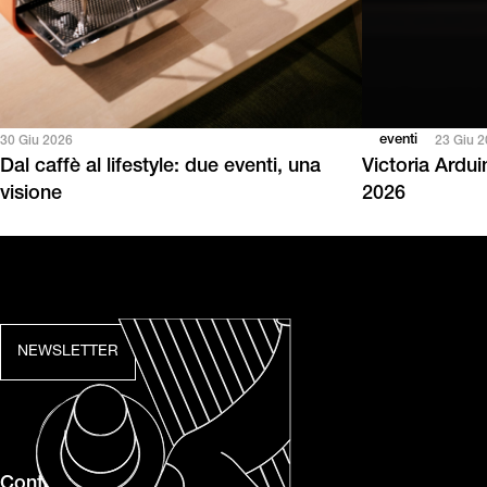
eventi
30 Giu 2026
23 Giu 
Dal caffè al lifestyle: due eventi, una
Victoria Ardu
visione
2026
NEWSLETTER
Contatti