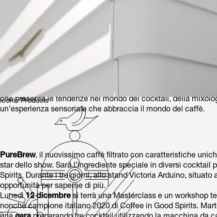
A partire da oggi nel suo stand a
Fibar
(Valladolid, Spagna), l’e
che presenta le tendenze nel mondo dei cocktail, della mixol
Iconic Products
un’esperienza sensoriale che abbraccia il mondo del caffè.
PureBrew
, il nuovissimo caffè filtrato con caratteristiche un
star dello show. Sarà l’ingrediente speciale in diversi cocktail 
Spirits. Durante i tre giorni, allo stand Victoria Arduino, situat
opportunità per saperne di più.
Lunedì
12 dicembre
si terrà una Masterclass e un workshop t
nonché campione italiano 2020 di Coffee in Good Spirits. Mar
una
gara
preparando tre cocktail utilizzando la macchina da c