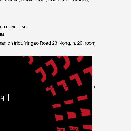
Australia, Cecil Street, Southbank Victoria,
XPERIENCE LAB
na
an district, Yingao Road 23 Nong, n. 20, room
E1 Prima special edition
 - USA
XPERIENCE LAB
ale) - USA
 North America 6940 Salashan Pkwy Ferndale,
t asiatico
XPERIENCE LAB
d-est asiatico
 ARC380 #06-03/04 Singapore 209000 |