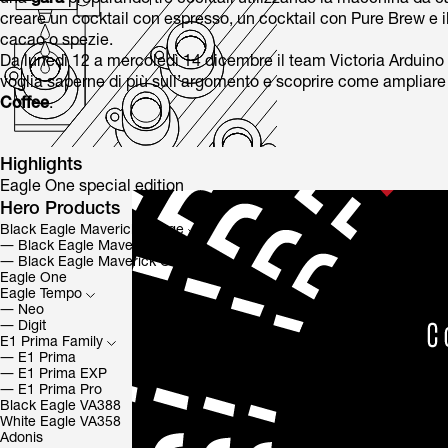
creare un cocktail con espresso, un cocktail con Pure Brew e i
cacao o spezie.
Da lunedì 12 a mercoledì 14 dicembre il team Victoria Arduino 
voglia saperne di più sull’argomento e scoprire come ampliare 
Coffee
.
Highlights
Eagle One special edition
Hero Products
Black Eagle Maverick Range
―
Black Eagle Maverick
―
Black Eagle Maverick Core
Eagle One
Eagle Tempo
―
Neo
―
Digit
E1 Prima Family
―
E1 Prima
―
E1 Prima EXP
―
E1 Prima Pro
Black Eagle VA388
White Eagle VA358
Adonis