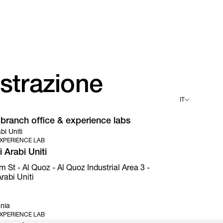
estrazione
IT
i branch office & experience labs
English
bi Uniti
Deutsch
XPERIENCE LAB
Español
Français
 Arabi Uniti
Italiano
t - Al Quoz - Al Quoz Industrial Area 3 -
rabi Uniti
nia
XPERIENCE LAB