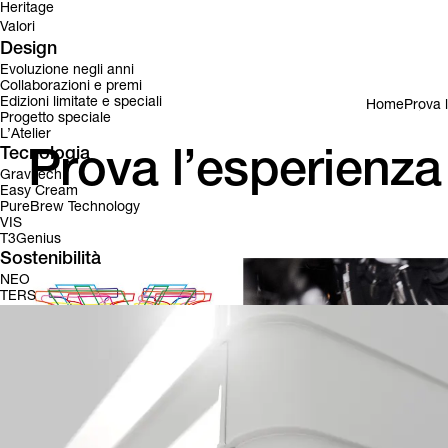
Heritage
Valori
Design
Evoluzione negli anni
Collaborazioni e premi
Edizioni limitate e speciali
Home
Prova l
Progetto speciale
L’Atelier
Tecnologia
Prova l’esperienza
Gravitech
Easy Cream
PureBrew Technology
VIS
T3Genius
Sostenibilità
NEO
TERS