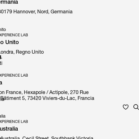
ermania
30179 Hannover, Nord, Germania
ito
XPERIENCE LAB
o Unito
 Londra, Regno Unito
g
,
ti
XPERIENCE LAB
a
on France, Hexapole / Actipole, 270 Rue
Bâtiment 5, 73420 Viviers-du-Lac, Francia
 la
lia
XPERIENCE LAB
stralia
o