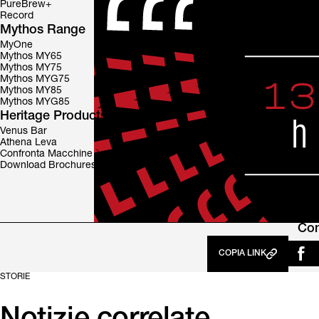
PureBrew+
Record
Mythos Range
MyOne
Mythos MY65
Mythos MY75
Mythos MYG75
Mythos MY85
Mythos MYG85
Heritage Products
Venus Bar
Athena Leva
Confronta Macchine
Download Brochures
Con
COPIA LINK
STORIE