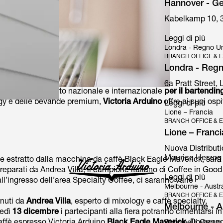
Hannover - G
Kabelkamp 10, 
Leggi di più
Londra - Regno Un
BRANCH OFFICE & E
Londra - Regn
6a Pratt Street,
vento di riferimento nazionale e internazionale
per il bartendin
ogy e delle bevande premium,
Victoria Arduino
offre ai suoi ospi
Leggi di più
Lione – Francia
BRANCH OFFICE & E
Lione – Franci
Nuova Distributi
Maurice Herzog 
iche estratto dalla macchina da caffè Black Eagle Maverick, sarà
preparati da Andrea Villa, il campione italiano di Coffee in Good
Leggi di più
o all’ingresso dell’area Specialty Coffee, ci saranno varie
Melbourne - Austra
BRANCH OFFICE & E
enuti da
Andrea Villa
, esperto di mixology e caffè specialty,
Melbourne - Au
tedì
13 dicembre
i partecipanti alla fiera potranno cimentarsi in
affè espresso Victoria Arduino
Black Eagle Maverick
. Dovrann