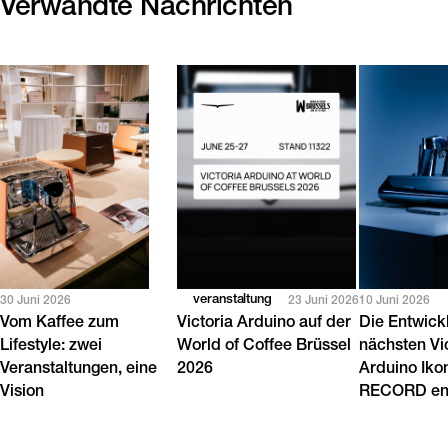
Verwandte Nachrichten
veranstaltung
30 Juni 2026
23 Juni 2026
10 Juni 2026
Vom Kaffee zum
Victoria Arduino auf der
Die Entwick
Lifestyle: zwei
World of Coffee Brüssel
nächsten Vi
Veranstaltungen, eine
2026
Arduino Iko
Vision
RECORD en