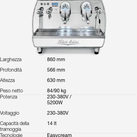
Larghezza
860 mm
Profondità
566 mm
Altezza
630 mm
Peso netto
84/90 kg
Potenza
230-380V /
5200W
Voltaggio
230-380V
Capacità della
14 lt
tramoggia
Tecnologie
Easycream