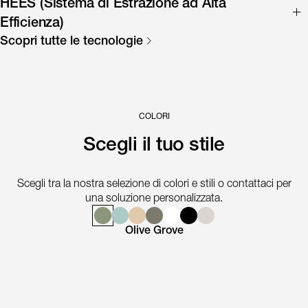
HEES (Sistema di Estrazione ad Alta
Efficienza)
Scopri tutte le tecnologie
Può esaltare l’aroma di qualsiasi caffè perché estrae solo le
sostanze migliori e cremose. La consistenza del risultato e la
persistenza della crema sono i principali vantaggi di questa
tecnologia. Può correggere eventuali errori di pressatura e
garantisce un espresso perfetto.
COLORI
Scegli il tuo stile
Scegli tra la nostra selezione di colori e stili o contattaci per
una soluzione personalizzata.
Olive Grove