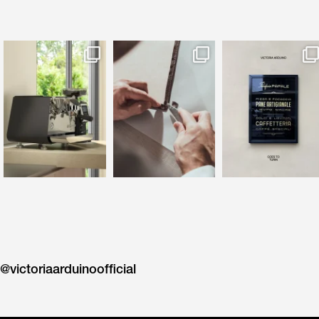
993
11
112
2
140
3
@victoriaarduinoofficial