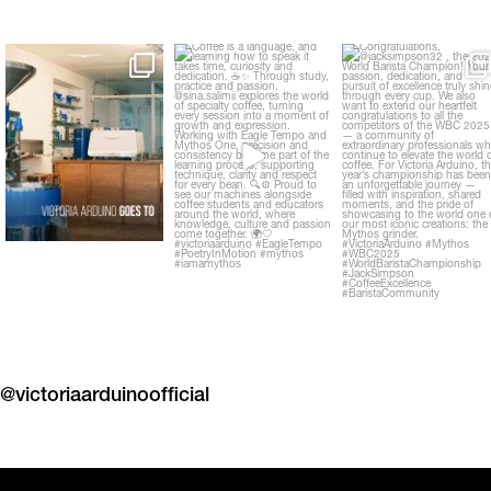
500
8
305
3
1309
4
@victoriaarduinoofficial