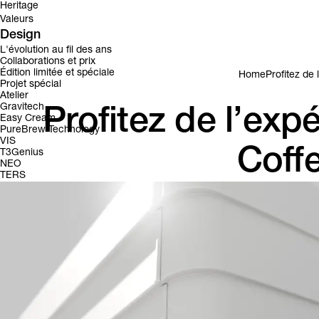
Heritage
Valeurs
Design
L'évolution au fil des ans
Collaborations et prix
Édition limitée et spéciale
Home
Profitez de
Projet spécial
Atelier
Gravitech
Profitez de l’expé
Easy Cream
PureBrew Technology
VIS
Coff
T3Genius
NEO
TERS
Victoria Arduino est fière de présenter le Skills Hub
lieu