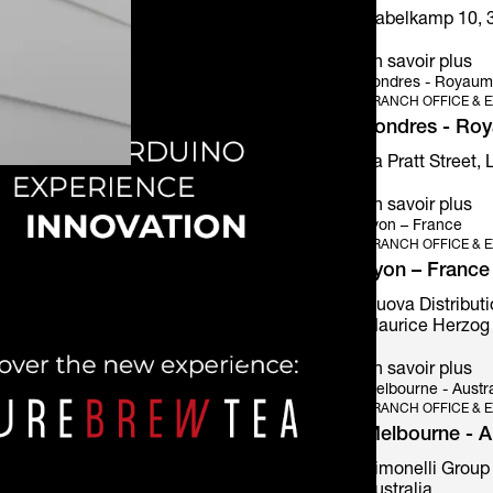
Kabelkamp 10, 
en savoir plus
Londres - Royaum
BRANCH OFFICE & E
Londres - Ro
6a Pratt Street,
en savoir plus
Lyon – France
BRANCH OFFICE & E
Lyon – France
Nuova Distributi
Maurice Herzog 
en savoir plus
Melbourne - Austra
BRANCH OFFICE & E
Melbourne - Au
Simonelli Group 
Australia