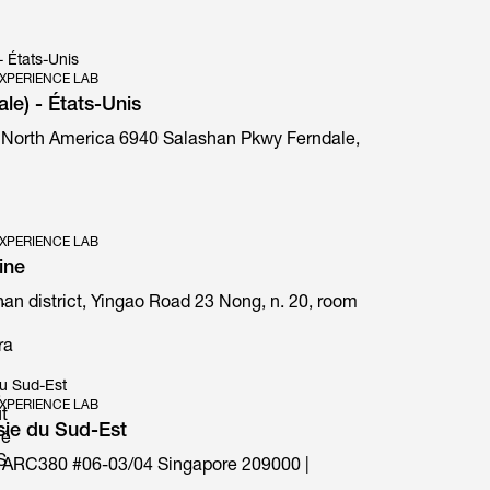
- États-Unis
XPERIENCE LAB
ale) - États-Unis
 North America 6940 Salashan Pkwy Ferndale,
E1 Prima special edition
XPERIENCE LAB
ine
.
an district, Yingao Road 23 Nong, n. 20, room
ra
du Sud-Est
,
XPERIENCE LAB
t
sie du Sud-Est
hé
S
 ARC380 #06-03/04 Singapore 209000 |