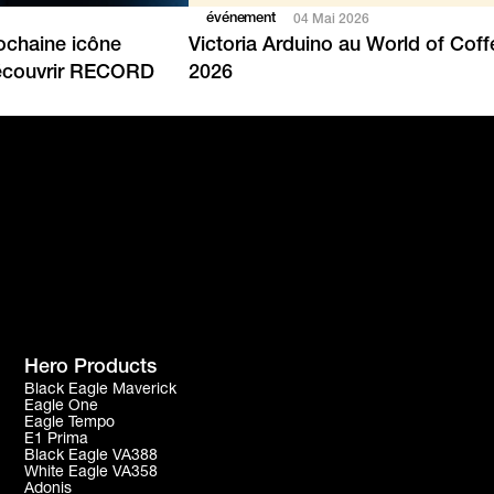
événement
04 Mai 2026
rochaine icône
Victoria Arduino au World of Co
Découvrir RECORD
2026
Hero Products
Black Eagle Maverick
Eagle One
Eagle Tempo
E1 Prima
Black Eagle VA388
White Eagle VA358
Adonis