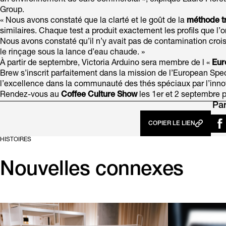
un environnement de café commercial », explique Lauro Fioretti
Group.
« Nous avons constaté que la clarté et le goût de la
méthode tr
similaires. Chaque test a produit exactement les profils que l’on
Nous avons constaté qu’il n’y avait pas de contamination croisé
le rinçage sous la lance d’eau chaude. »
À partir de septembre, Victoria Arduino sera membre de l «
Eur
Brew s’inscrit parfaitement dans la mission de l’European Speci
l’excellence dans la communauté des thés spéciaux par l’innov
Rendez-vous au
Coffee Culture Show
les 1er et 2 septembre p
Par
COPIER LE LIEN
HISTOIRES
Nouvelles connexes