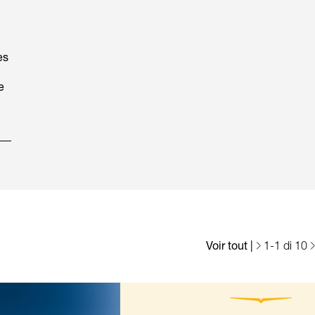
ès
e
Voir tout
|
1
-
1
di 10