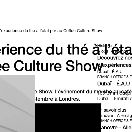
 l’expérience du thé à l’état pur au Coffee Culture Show
rience du thé à l’ét
Histoires
Global Presence
Découvrez nos 
ee Culture Show
d'expériences
Dubaï - É.A.U
BRANCH OFFICE & E
Dubaï - É.A.U
 au Coffee Culture Show, l'événement du marché du café 
139 Umm Suqeim S
 les 1er et 2 septembre à Londres.
Dubai - Emirati A
en savoir plus
Hanovre - Allema
BRANCH OFFICE & E
Hanovre - All