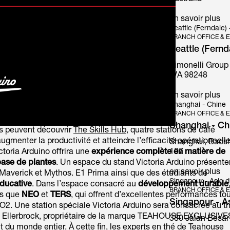
en savoir plus
Seattle (Ferndale) 
BRANCH OFFICE & E
Seattle (Fernd
Simonelli Group
Mythos
WA 98248
en savoir plus
Shanghai - Chine
BRANCH OFFICE & E
Shanghai - Ch
urs peuvent découvrir
The Skills Hub
, quatre stations de café
ugmenter la productivité et atteindre l’efficacité opérationnelle
Shanghai, Baosh
ctoria Arduino offrira une
expérience complète en matière de
107
base de plantes
. Un espace du stand Victoria Arduino présente
en savoir plus
Maverick et Mythos. E1 Prima ainsi que des étudiants de
Singapour - Asie 
ducative
. Dans l’espace consacré au
développement durable
BRANCH OFFICE & E
es que
NEO
et
TERS
, qui offrent d’excellentes performances tou
Singapour - A
O2. Une station spéciale Victoria Arduino sera consacrée au t
ai Ellerbrock, propriétaire de la marque TEAHOUSE EXCLUSIVE
380 Jalan Besar
du monde entier. À cette fin, les experts en thé de Teahouse