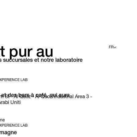
at pur au
FR
succursales et notre laboratoire
English
Deutsch
Español
Français
XPERIENCE LAB
Italiano
et des bars à café, qui aura
t - Al Quoz - Al Quoz Industrial Area 3 -
rabi Uniti
gne
XPERIENCE LAB
emagne