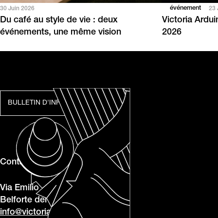
événement
30 Juin 2026
23 
Du café au style de vie : deux
Victoria Ardu
événements, une même vision
2026
BULLETIN D'INFORMATION
Contacts
Via Emilio Betti, 1, 62020
Belforte del Chienti MC
info@victoriaarduino.com