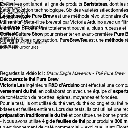
MyOne
Exclusives ont lancé la ligne de produits
Baristateas
, dont les
Mythos MY75
cette innovation technologique. Six des variétés sélectionnée
Mythos MYG75
La technologie Pure Brew
est une méthode révolutionnaire d’ex
Mythos MY85
Mythos MYG85
utilisant un porte-filtre breveté par Victoria Arduino avec un f
Heritage Products
extraction de café filtré totalement nouvelle, plus sirupeuse et 
Venus Bar
Coffee Culture Show
pour présenter en avant-première
Pure B
Athena Leva
différents types d’extraction.
PureBrewTea
est une
méthode ré
Comparer les machines
expresso.
Download Brochures
Regardez la vidéo ici :
Black Eagle Maverick - Thé Pure Brew
Découvrez le thé Pure Brew
Victoria Les
ingénieurs
R&D d’Arduino
ont effectué une comp
versement du thé
, en collaboration avec une équipe d’
experts
de torréfaction de recettes légères, moyennes et foncées.
Pour le test, ils ont utilisé du thé vert, du thé oolong et du thé 
brisées et feuilles entières. Lors des tests, ils ont utilisé une 
préparation traditionnelle du thé
et constitue une bonne pratiq
« Nous avons utilisé
4 g de feuilles de thé
pour produire
300 ml