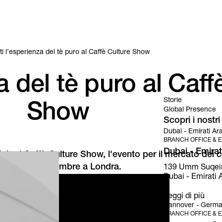
ti l’esperienza del tè puro al Caffè Culture Show
a del tè puro al Caff
Storie
Show
Global Presence
Scopri i nostr
Dubai - Emirati Ara
BRANCH OFFICE & E
Dubai - Emirati
Hub al Caffè Culture Show, l'evento per il mercato dei ca
errà il 1-2 settembre a Londra.
139 Umm Suqeim S
Dubai - Emirati A
Leggi di più
Hannover - Germa
BRANCH OFFICE & E