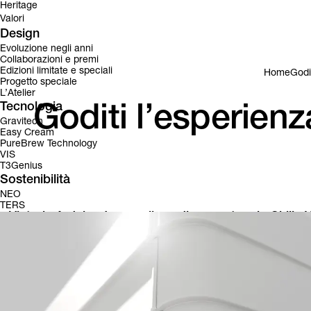
Heritage
Valori
Design
Evoluzione negli anni
Collaborazioni e premi
Edizioni limitate e speciali
Home
Godi
Progetto speciale
L’Atelier
Tecnologia
Goditi l’esperienz
Gravitech
Easy Cream
PureBrew Technology
VIS
T3Genius
Sostenibilità
NEO
TERS
Victoria Arduino è orgogliosa di presentare lo Skills 
t