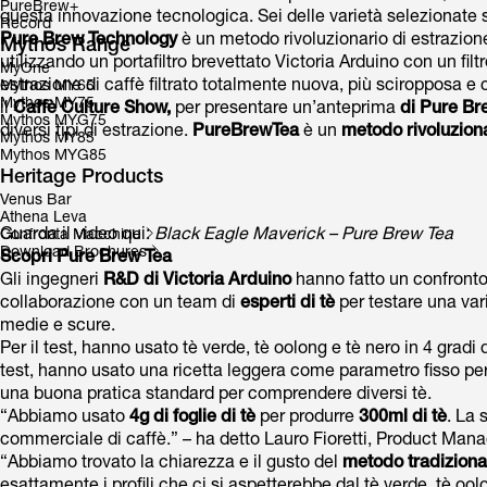
PureBrew+
questa innovazione tecnologica. Sei delle varietà selezionate s
Record
Pure Brew Technology
è un metodo rivoluzionario di estrazione
Mythos Range
utilizzando un portafiltro brevettato Victoria Arduino con un f
MyOne
estrazione di caffè filtrato totalmente nuova, più sciropposa e 
Mythos MY65
Mythos MY75
il
Caffè Culture Show,
per presentare un’anteprima
di Pure Bre
Mythos MYG75
diversi tipi di estrazione.
PureBrewTea
è un
metodo rivoluziona
Mythos MY85
Mythos MYG85
Heritage Products
Venus Bar
Athena Leva
Guarda il video qui:
Black Eagle Maverick – Pure Brew Tea
Confronta Macchine
Download Brochures
Scopri Pure Brew Tea
Gli ingegneri
R&D di Victoria Arduino
hanno fatto un confronto
collaborazione con un team di
esperti di tè
per testare una varie
medie e scure.
Per il test, hanno usato tè verde, tè oolong e tè nero in 4 gradi 
test, hanno usato una ricetta leggera come parametro fisso pe
una buona pratica standard per comprendere diversi tè.
“Abbiamo usato
4g di foglie di tè
per produrre
300ml di tè
. La 
commerciale di caffè.” – ha detto Lauro Fioretti, Product Man
“Abbiamo trovato la chiarezza e il gusto del
metodo tradiziona