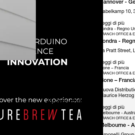
Hannover - G
Kabelkamp 10, 
Leggi di più
Londra - Regno Un
BRANCH OFFICE & E
Londra - Regn
6a Pratt Street,
Leggi di più
Lione – Francia
BRANCH OFFICE & E
Lione – Franci
Nuova Distributi
Maurice Herzog 
Leggi di più
Melbourne - Austra
BRANCH OFFICE & E
Melbourne - Au