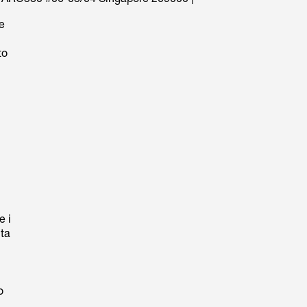
e
to
e i
ta
o