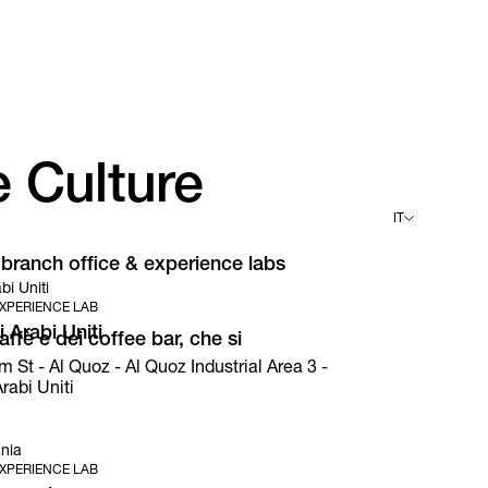
è Culture
IT
i branch office & experience labs
English
bi Uniti
Deutsch
XPERIENCE LAB
Español
Français
 Arabi Uniti
ffè e dei coffee bar, che si
Italiano
t - Al Quoz - Al Quoz Industrial Area 3 -
rabi Uniti
nia
XPERIENCE LAB