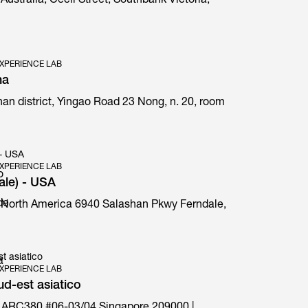
Australia, Cecil Street, Southbank Victoria,
XPERIENCE LAB
na
an district, Yingao Road 23 Nong, n. 20, room
E1 Prima special edition
 - USA
XPERIENCE LAB
o
ale) - USA
de
 North America 6940 Salashan Pkwy Ferndale,
t asiatico
à
XPERIENCE LAB
d-est asiatico
 ARC380 #06-03/04 Singapore 209000 |