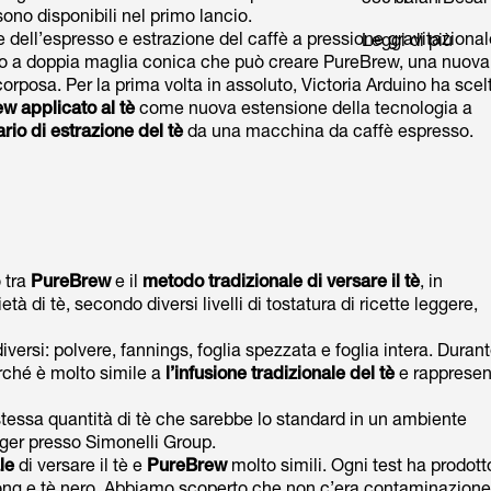
ono disponibili nel primo lancio.
 dell’espresso e estrazione del caffè a pressione gravitazional
Leggi di più
iltro a doppia maglia conica che può creare PureBrew, una nuova
corposa. Per la prima volta in assoluto, Victoria Arduino ha scel
w applicato al tè
come nuova estensione della tecnologia a
rio di estrazione del tè
da una macchina da caffè espresso.
 tra
PureBrew
e il
metodo tradizionale di versare il tè
, in
tà di tè, secondo diversi livelli di tostatura di ricette leggere,
diversi: polvere, fannings, foglia spezzata e foglia intera. Durant
rché è molto simile a
l’infusione tradizionale del tè
e rappresen
stessa quantità di tè che sarebbe lo standard in un ambiente
ager presso Simonelli Group.
le
di versare il tè e
PureBrew
molto simili. Ogni test ha prodott