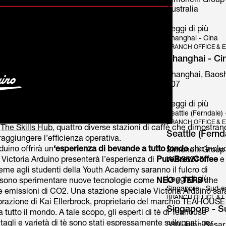
Simonelli Group 
Australia
Leggi di più
Shanghai - Cina
BRANCH OFFICE & E
Shanghai - Ci
Shanghai, Baosh
107
Mythos
Leggi di più
Seattle (Ferndale)
BRANCH OFFICE & E
e
The Skills Hub
, quattro diverse stazioni di caffè che dimostran
Seattle (Fernd
raggiungere l’efficienza operativa.
rduino offrirà un
‘esperienza di bevande a tutto tondo
che inclu
Simonelli Group
WA 98248
 Victoria Arduino presenterà l’esperienza di
PureBrewCoffee
e
me agli studenti della Youth Academy saranno il fulcro di
Leggi di più
 possono sperimentare nuove tecnologie come
NEO
e
TERS
che
Singapore - Sud-es
e emissioni di CO2. Una stazione speciale Victoria Arduino sar
BRANCH OFFICE & E
orazione di Kai Ellerbrock, proprietario del marchio TEAHOUSE
Singapore - Su
tto il mondo. A tale scopo, gli esperti di tè di Teahouse
i tagli e varietà di tè sono stati espressamente sviluppati per
380 Jalan Besar