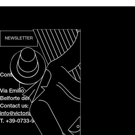
NEWSLETTER
Contatti
Via Emilio Betti, 1, 62020
Belforte del Chienti MC
Contact us:
info@victoriaarduino.com
T. +39-0733-950243