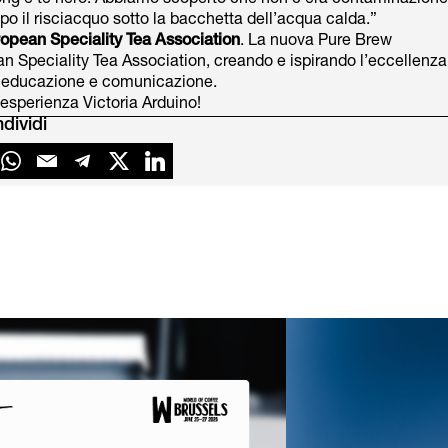
oolong e tè nero. Abbiamo scoperto che non c’era contaminazione
dopo il risciacquo sotto la bacchetta dell’acqua calda.”
opean Speciality Tea Association
. La nuova Pure Brew
n Speciality Tea Association, creando e ispirando l’eccellenza
a, educazione e comunicazione.
’esperienza Victoria Arduino!
dividi