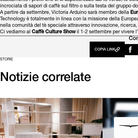
esattamente i profili che ci si aspetterebbe dal tè verde, tè 
incrociata di sapori di caffè sul filtro o sulla testa del gruppo 
A partire da settembre, Victoria Arduino sarà membro della
Eur
Technology è totalmente in linea con la missione della Europea
nella comunità del tè speciale attraverso innovazione, ricerc
Ci vediamo al
Caffè Culture Show
il 1-2 settembre per vivere l
Con
COPIA LINK
STORIE
Notizie correlate