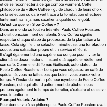
boisson. C’est un rituel. Un rythme. Une occasion de ralentir
et de se reconnecter à ce qui compte vraiment. Cette
philosophie du
« Slow Coffee »
guide chacun de leurs choix :
de la sélection du café vert tracé à la torréfaction effectuée
lentement, sans jamais sacrifier la qualité ou le goût.
Qu’est-ce que le « Slow Coffee » ?
Dans un monde où tout va très vite, Puelo Coffee Roasters
choisit consciemment de ralentir. Slow Coffee signifie
respecter chaque étape du processus, de la plantation à la
tasse. Cela signifie une sélection minutieuse, une torréfaction
douce, une extraction propre et un service réfléchi.
Il s’agit également d’une expérience conçue pour inviter le
client à se déconnecter un instant et à apprécier réellement
son café. Comme le dit Tomás Guilisasti, cofondateur de
Puelo Coffee Roasters : « Lorsque vous dégustez un café de
spécialité, vous ne faites pas que boire : vous prenez votre
temps. À l’instar du martin-pêcheur (symbole de Puelo Coffee
Roasters, ndlr) qui attend patiemment de pêcher, nous
prenons également le temps de torréfier, d’extraire et de servir
avec intention. »
Pourquoi Victoria Arduino ?
Pour donner vie à sa philosophie, Puelo Coffee Roasters avait