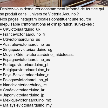
Désirez-vous demeurer constamment informé de tout ce qui
se produit dans l’univers de Victoria Arduino ?
Nos pages Instagram locales constituent une source
inépuisable d’informations et d’inspiration, suivez-les :
• UKvictoriaarduino_uk
• Francevictoriaarduino_fr
• USvictoriaarduino_us
• Australievictoriaarduino_au
• Singapourvictoriaarduino_sg
• Moyen-Orientvictoriaarduino_middleeast
• Espagnevictoriaarduino_es
• Portugalvictoriaarduino_pt
• Belgiquevictoriaarduino_be
• Pays-Basvictoriaarduino_nl
• Polognevictoriaarduino_pl
• Irlandevictoriaarduino_ire
• Coréevictoriaarduino_kr
• Japonvictoriaarduino_jp
• Mexiquevictoriaarduino_mx
• Malaysievictoriaarduino_my