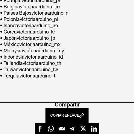
• Portugalvictoriaarduino_pt
• Bélgicavictoriaarduino_be
• Países Bajosvictoriaarduino_nl
• Poloniavictoriaarduino_pl
• Irlandavictoriaarduino_ire
• Coreavictoriaarduino_kr
• Japónvictoriaarduino_jp
• Méxicovictoriaarduino_mx
• Malaysiavictoriaarduino_my
• Indonesiavictoriaarduino_id
• Tailandiavictoriaarduino_th
• Taiwánvictoriaarduino_tw
• Turquíavictoriaarduino_tr
Compartir
COPIAR ENLACE