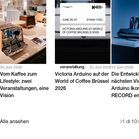
veranstaltung
30 Juni 2026
23 Juni 2026
10 Juni 2026
Vom Kaffee zum
Victoria Arduino auf der
Die Entwick
Lifestyle: zwei
World of Coffee Brüssel
nächsten Vi
Veranstaltungen, eine
2026
Arduino Iko
Vision
RECORD en
Alle ansehen
1
di 10