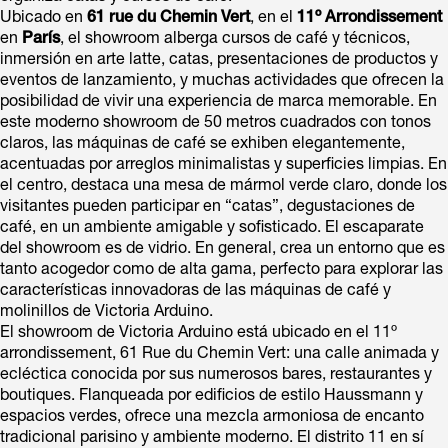
Ubicado en
61 rue du Chemin Vert
, en el
11º Arrondissement
en
París
, el showroom alberga cursos de café y técnicos,
inmersión en arte latte, catas, presentaciones de productos y
eventos de lanzamiento, y muchas actividades que ofrecen la
posibilidad de vivir una experiencia de marca memorable. En
este moderno showroom de 50 metros cuadrados con tonos
claros, las máquinas de café se exhiben elegantemente,
acentuadas por arreglos minimalistas y superficies limpias. En
el centro, destaca una mesa de mármol verde claro, donde los
visitantes pueden participar en “catas”, degustaciones de
café, en un ambiente amigable y sofisticado. El escaparate
del showroom es de vidrio. En general, crea un entorno que es
tanto acogedor como de alta gama, perfecto para explorar las
características innovadoras de las máquinas de café y
molinillos de Victoria Arduino.
El showroom de Victoria Arduino está ubicado en el 11º
arrondissement, 61 Rue du Chemin Vert: una calle animada y
ecléctica conocida por sus numerosos bares, restaurantes y
boutiques. Flanqueada por edificios de estilo Haussmann y
espacios verdes, ofrece una mezcla armoniosa de encanto
tradicional parisino y ambiente moderno. El distrito 11 en sí