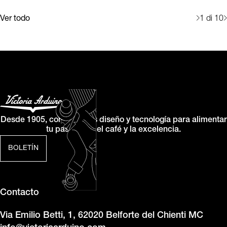
Ver todo
1
di 10
Desde 1905, combinamos diseño y tecnología para alimentar
tu pasión por el café y la excelencia.
BOLETÍN
Contacto
Via Emilio Betti, 1, 62020 Belforte del Chienti MC