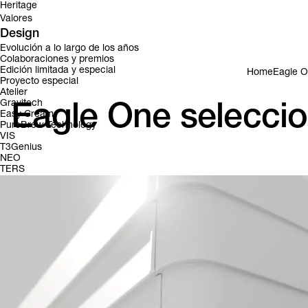
Heritage
Valores
Design
Evolución a lo largo de los años
Colaboraciones y premios
Edición limitada y especial
Home
Eagle O
Proyecto especial
Atelier
Gravitech
Eagle One seleccio
Easy Cream
PureBrew Technology
VIS
T3Genius
NEO
TERS
También podría interesarle
WOC Dubai. Victoria Arduino es patrocinador oficial del Campe
Victoria Arduino ahora está en Spotify
¿Está usted preparado para jugar? Cree su Eagle One
Arte y diseño en nombre del café
E1 Prima seleccionado para el Índice de Diseño ADI 2021
Armonizando equipos de café con el espacio mediante la elecc
Regeneración de la Creatividad. En Fuorisalone 2022, tres dis
Starbucks Reserve™ Roastery