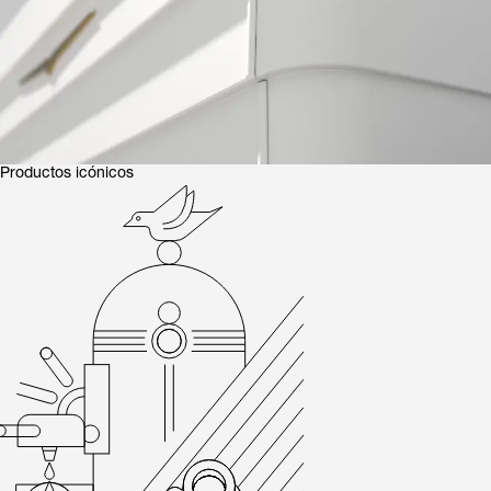
E1 Prima y los íconos del diseño en la Semana del Diseñador d
Productos icónicos