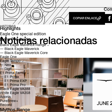
Com
COPIAR ENLACE
HISTORIAS
Highlights
Eagle One special edition
Noticias relacionadas
Hero Products
Black Eagle Maverick Range
―
Black Eagle Maverick
―
Black Eagle Maverick Core
Eagle One
Eagle Tempo
―
Neo
―
Digit
E1 Prima Family
―
E1 Prima
―
E1 Prima EXP
―
E1 Prima Pro
Black Eagle VA388
White Eagle VA358
Adonis
PureBrew+
Record
Mythos Range