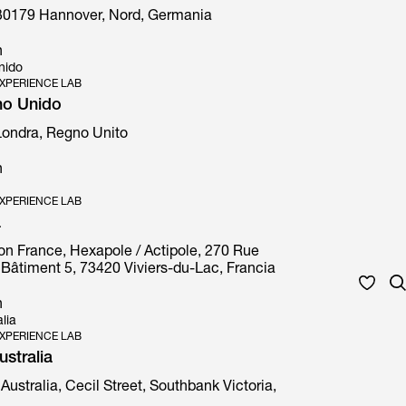
30179 Hannover, Nord, Germania
n
nido
XPERIENCE LAB
no Unido
 Londra, Regno Unito
n
XPERIENCE LAB
a
on France, Hexapole / Actipole, 270 Rue
Bâtiment 5, 73420 Viviers-du-Lac, Francia
n
lia
XPERIENCE LAB
stralia
Australia, Cecil Street, Southbank Victoria,