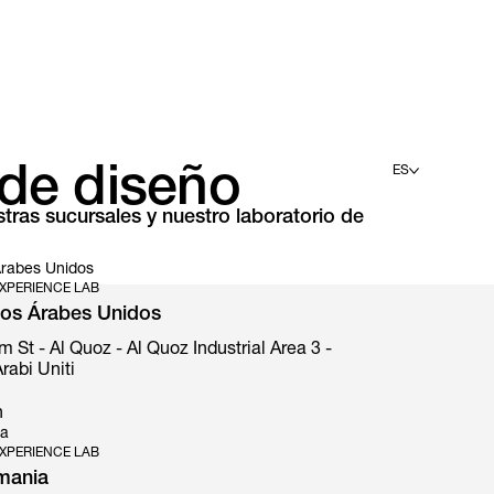
 de diseño
ES
ras sucursales y nuestro laboratorio de
English
Deutsch
Español
Árabes Unidos
Français
XPERIENCE LAB
Italiano
tos Árabes Unidos
t - Al Quoz - Al Quoz Industrial Area 3 -
rabi Uniti
n
ia
XPERIENCE LAB
mania