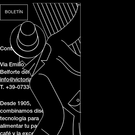
BOLETÍN
Contacto
Via Emilio Betti, 1, 62020
Belforte del Chienti MC
info@victoriaarduino.com
T. +39-0733-950243
Desde 1905,
combinamos diseño y
tecnología para
alimentar tu pasión por el
café y la excelencia.