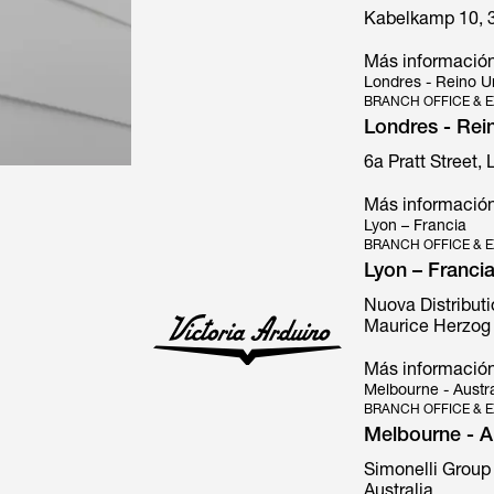
e Interni
Kabelkamp 10, 
Más informació
Londres - Reino U
BRANCH OFFICE & E
Londres - Rei
6a Pratt Street,
Más informació
Lyon – Francia
BRANCH OFFICE & E
Lyon – Franci
Nuova Distributi
Maurice Herzog 
Más informació
Melbourne - Austra
BRANCH OFFICE & E
Melbourne - Au
Simonelli Group 
Australia