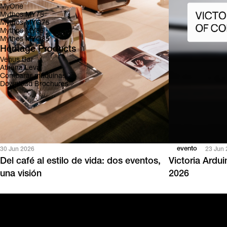
MyOne
Mythos MY75
Mythos MYG75
Mythos MY85
Mythos MYG85
Heritage Products
Venus Bar
Athena Leva
Comparar máquinas
Download Brochures
evento
30 Jun 2026
23 Jun
Del café al estilo de vida: dos eventos,
Victoria Ardu
una visión
2026