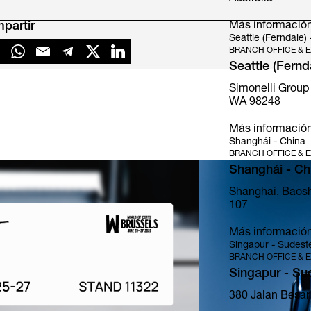
partir
Más informació
Seattle (Ferndale)
BRANCH OFFICE & E
Seattle (Fernd
Simonelli Group
Mythos
WA 98248
Más informació
Shanghái - China
BRANCH OFFICE & E
Shanghái - Ch
Shanghai, Baosh
107
Más informació
Singapur - Sudeste
BRANCH OFFICE & E
Singapur - Su
380 Jalan Besar