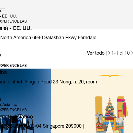
n
 - EE. UU.
XPERIENCE LAB
ale) - EE. UU.
 North America 6940 Salashan Pkwy Ferndale,
E1 Prima special edition
Ver todo
|
1
-
1
di 10
n
XPERIENCE LAB
ina
an district, Yingao Road 23 Nong, n. 20, room
n
 Asiático
XPERIENCE LAB
deste Asiático
 ARC380 #06-03/04 Singapore 209000 |