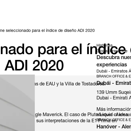
ne seleccionado para el índice de diseño ADI 2020
nado para el índice
Historias
Global Presence
Descubra nuest
ADI 2020
experiencias
Dubái - Emiratos 
BRANCH OFFICE & E
Dubái - Emira
onato de Baristas de EAU y la Villa de Tostadores.
139 Umm Suqeim S
Dubai - Emirati A
Más informació
ión de Black Eagle Maverick. El caso de Pluto/Liquid of idea.
Hanóver - Aleman
BRANCH OFFICE & E
eñadores ofrecen sus interpretaciones de la E1 Prima en
Hanóver - Ale