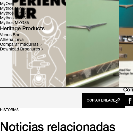
MyOne
Mythos MY75
Mythos MYG75
Mythos MY85
Mythos MYG85
Heritage Products
Venus Bar
Athena Leva
Comparar máquinas
Download Brochures
Com
COPIAR ENLACE
HISTORIAS
Noticias relacionadas