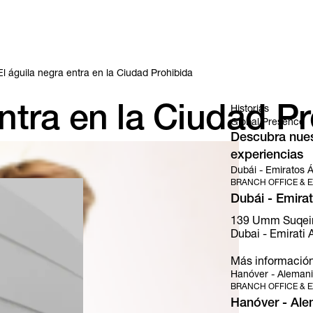
El águila negra entra en la Ciudad Prohibida
entra en la Ciudad P
Historias
Global Presence
Descubra nuest
experiencias
Dubái - Emiratos 
BRANCH OFFICE & E
Dubái - Emira
139 Umm Suqeim S
Dubai - Emirati A
Más informació
Hanóver - Aleman
BRANCH OFFICE & E
Hanóver - Ale