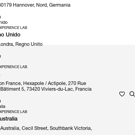
30179 Hannover, Nord, Germania
n
nido
XPERIENCE LAB
no Unido
 Londra, Regno Unito
n
XPERIENCE LAB
a
on France, Hexapole / Actipole, 270 Rue
Bâtiment 5, 73420 Viviers-du-Lac, Francia
n
lia
XPERIENCE LAB
stralia
Australia, Cecil Street, Southbank Victoria,