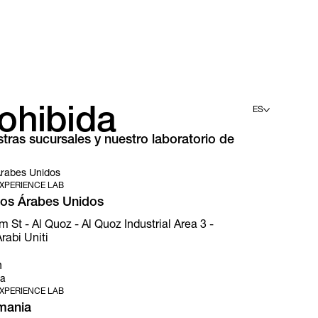
rohibida
ES
ras sucursales y nuestro laboratorio de
English
Deutsch
Español
Árabes Unidos
Français
XPERIENCE LAB
Italiano
tos Árabes Unidos
t - Al Quoz - Al Quoz Industrial Area 3 -
rabi Uniti
n
ia
XPERIENCE LAB
mania