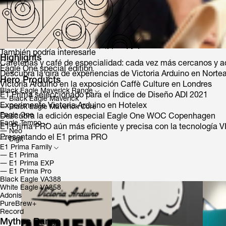
También podría interesarle
Highlights
Cafeterías y café de especialidad: cada vez más cercanos y a
Eagle One special edition
Descubra la gira de experiencias de Victoria Arduino en Nort
Hero Products
Victoria Arduino en la exposición Caffè Culture en Londres
Black Eagle Maverick Range
E1 Prima seleccionado para el Índice de Diseño ADI 2021
―
Black Eagle Maverick
Experimente Victoria Arduino en Hotelex
―
Black Eagle Maverick Core
Eagle One
Descubra la edición especial Eagle One WOC Copenhagen
Eagle Tempo
E1 Prima PRO aún más eficiente y precisa con la tecnología V
―
Neo
Presentando el E1 prima PRO
―
Digit
E1 Prima Family
―
E1 Prima
―
E1 Prima EXP
―
E1 Prima Pro
Black Eagle VA388
White Eagle VA358
Adonis
PureBrew+
Record
Mythos Range