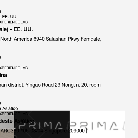
n
 - EE. UU.
XPERIENCE LAB
ale) - EE. UU.
 North America 6940 Salashan Pkwy Ferndale,
E1 Prima special edition
n
XPERIENCE LAB
ina
an district, Yingao Road 23 Nong, n. 20, room
n
 Asiático
XPERIENCE LAB
deste Asiático
 ARC380 #06-03/04 Singapore 209000 |