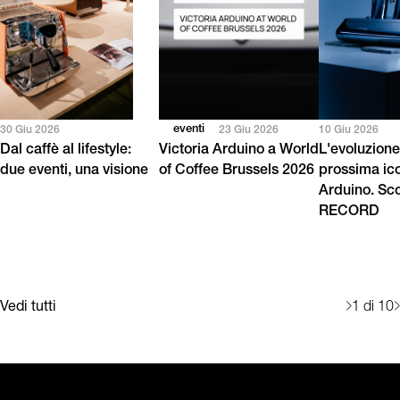
eventi
30 Giu 2026
23 Giu 2026
10 Giu 2026
Dal caffè al lifestyle:
Victoria Arduino a World
L'evoluzione
due eventi, una visione
of Coffee Brussels 2026
prossima ico
Arduino. Sc
RECORD
Vedi tutti
1
di 10