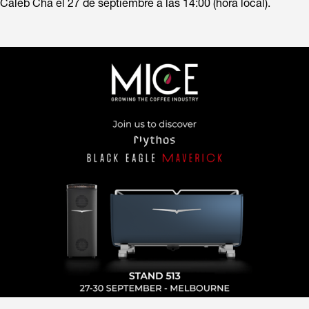
Caleb Cha el 27 de septiembre a las 14:00 (hora local).