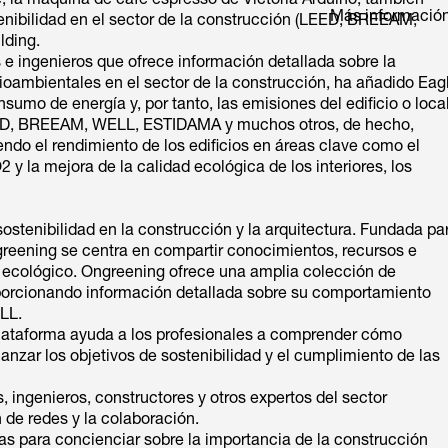
 la máquina de café espresso de Victoria Arduino, también
Más informació
tenibilidad en el sector de la construcción (LEED, BREEAM,
lding.
 e ingenieros que ofrece información detallada sobre la
oambientales en el sector de la construcción, ha añadido Eag
umo de energía y, por tanto, las emisiones del edificio o loca
LEED, BREEAM, WELL, ESTIDAMA y muchos otros, de hecho,
ndo el rendimiento de los edificios en áreas clave como el
y la mejora de la calidad ecológica de los interiores, los
ostenibilidad en la construcción y la arquitectura. Fundada pa
ngreening se centra en compartir conocimientos, recursos e
o ecológico. Ongreening ofrece una amplia colección de
roporcionando información detallada sobre su comportamiento
LL.
plataforma ayuda a los profesionales a comprender cómo
nzar los objetivos de sostenibilidad y el cumplimiento de las
 ingenieros, constructores y otros expertos del sector
 de redes y la colaboración.
ías para concienciar sobre la importancia de la construcción