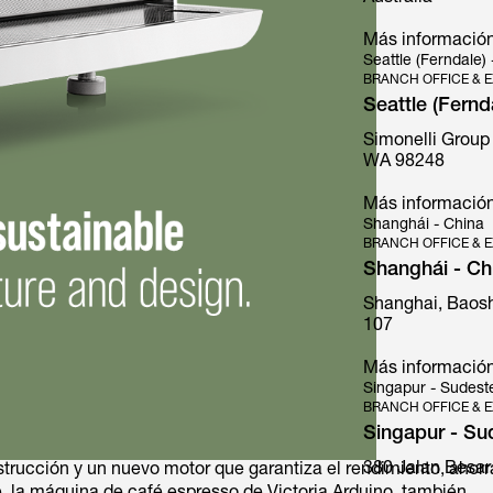
Más informació
Seattle (Ferndale)
BRANCH OFFICE & E
Seattle (Fernd
Simonelli Group
Mythos
WA 98248
Más informació
Shanghái - China
BRANCH OFFICE & E
Shanghái - Ch
Shanghai, Baosh
107
Más informació
Singapur - Sudeste
BRANCH OFFICE & E
Singapur - Su
380 Jalan Besar
strucción y un nuevo motor que garantiza el rendimiento, ahorr