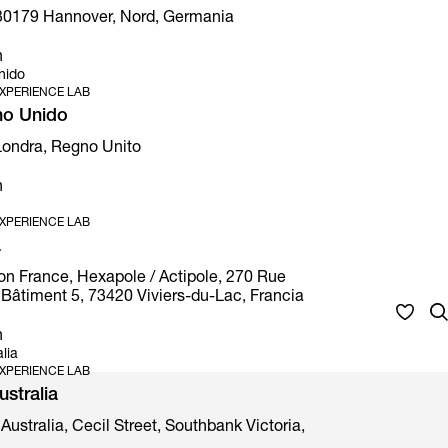
30179 Hannover, Nord, Germania
n
nido
XPERIENCE LAB
no Unido
 Londra, Regno Unito
n
XPERIENCE LAB
a
on France, Hexapole / Actipole, 270 Rue
Bâtiment 5, 73420 Viviers-du-Lac, Francia
n
lia
XPERIENCE LAB
stralia
Australia, Cecil Street, Southbank Victoria,