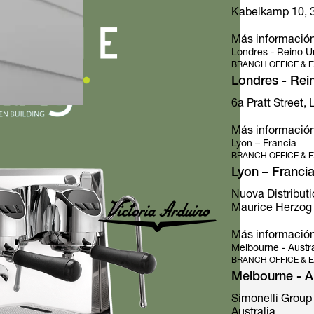
Kabelkamp 10, 
Más informació
Londres - Reino U
BRANCH OFFICE & E
Londres - Rei
6a Pratt Street,
Más informació
Lyon – Francia
BRANCH OFFICE & E
Lyon – Franci
Nuova Distributi
Maurice Herzog 
Más informació
Melbourne - Austra
BRANCH OFFICE & E
Melbourne - Au
Simonelli Group 
Australia