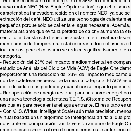
- Reducir el consumo de energía en un 35% en comparación co
nuevo motor NEO (New Engine Optimisation) logra el mismo ren
característica innovadora reside en el nombre NEO, ya que se
extracción del café. NEO utiliza una tecnología de calentami
pequeños porque sólo se calienta el agua necesaria. Además, 
material aislante que evita la pérdida de calor y aumenta la e
sencillo: el barista sólo tiene que ajustar la temperatura desde
manteniendo la temperatura estable durante todo el proceso d
inalterados, pero el consumo se reduce significativamente e
categoría.
- Reducción del 23% del impacto medioambiental en comparac
estudio de Análisis del Ciclo de Vida (ACV) de Eagle One dem
proporcionan una reducción del 23% del impacto medioambien
con las cafeteras espresso de la misma categoría. El ACV es 
ciclo de vida de un producto y cuantificar su impacto potenci
- Recuperación de energía residual para un ahorro energético
una nueva tecnología patentada T.E.R.S. (Sistema de Recuper
residuales para precalentar el agua entrante. El resultado es 
- Con V.I.S. (Virtual Intelligent Scale) aún más precisión, me
virtual basada en un algoritmo de inteligencia artificial que p
constante en comparación con la versión anterior de Eagle On
cafetera espresso sin el uso de complementos, manteniendo e