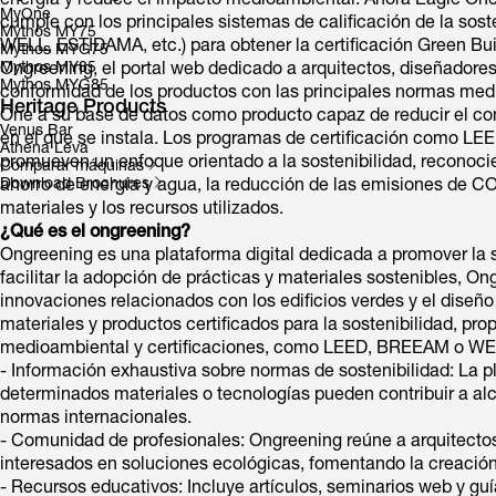
energía y reduce el impacto medioambiental. Ahora Eagle One,
MyOne
cumple con los principales sistemas de calificación de la sos
Mythos MY75
WELL, ESTIDAMA, etc.) para obtener la certificación Green Bui
Mythos MYG75
Mythos MY85
Ongreening, el portal web dedicado a arquitectos, diseñadores
Mythos MYG85
conformidad de los productos con las principales normas medi
Heritage Products
One a su base de datos como producto capaz de reducir el cons
Venus Bar
en el que se instala. Los programas de certificación como 
Athena Leva
promueven un enfoque orientado a la sostenibilidad, reconocie
Comparar máquinas
Download Brochures
ahorro de energía y agua, la reducción de las emisiones de CO2 
materiales y los recursos utilizados.
¿Qué es el ongreening?
Ongreening es una plataforma digital dedicada a promover la s
facilitar la adopción de prácticas y materiales sostenibles, O
innovaciones relacionados con los edificios verdes y el diseñ
materiales y productos certificados para la sostenibilidad, p
medioambiental y certificaciones, como LEED, BREEAM o WE
- Información exhaustiva sobre normas de sostenibilidad: La 
determinados materiales o tecnologías pueden contribuir a alca
normas internacionales.
- Comunidad de profesionales: Ongreening reúne a arquitectos,
interesados en soluciones ecológicas, fomentando la creación
- Recursos educativos: Incluye artículos, seminarios web y gu