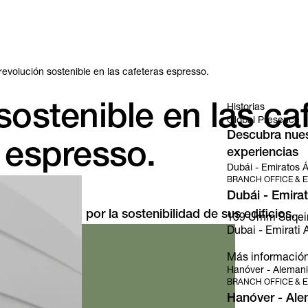
revolución sostenible en las cafeteras espresso.
sostenible en las ca
Historias
Global Presence
Descubra nuest
espresso.
experiencias
Dubái - Emiratos 
BRANCH OFFICE & E
Dubái - Emira
en Ongreening por la sostenibilidad de sus edificios.
139 Umm Suqeim S
Dubai - Emirati A
Más informació
Hanóver - Aleman
BRANCH OFFICE & E
Hanóver - Ale