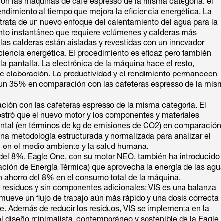
n las máquinas de café espresso de la misma categoría: el
dimiento al tiempo que mejora la eficiencia energética. La
 trata de un nuevo enfoque del calentamiento del agua para la
ento instantáneo que requiere volúmenes y calderas más
las calderas están aisladas y revestidas con un innovador
ficiencia energética. El procedimiento es eficaz pero también
 la pantalla. La electrónica de la máquina hace el resto,
e elaboración. La productividad y el rendimiento permanecen
n un 35% en comparación con las cafeteras espresso de la mis
ión con las cafeteras espresso de la misma categoría. El
ostró que el nuevo motor y los componentes y materiales
tal (en términos de kg de emisiones de CO2) en comparación
una metodología estructurada y normalizada para analizar el
al en el medio ambiente y la salud humana.
 del 8%. Eagle One, con su motor NEO, también ha introducido
ación de Energía Térmica) que aprovecha la energía de las ag
un ahorro del 8% en el consumo total de la máquina.
nos residuos y sin componentes adicionales: VIS es una balanza
romueve un flujo de trabajo aún más rápido y una dosis correcta
e. Además de reducir los residuos, VIS se implementa en la
l diseño minimalista, contemporáneo y sostenible de la Eagle