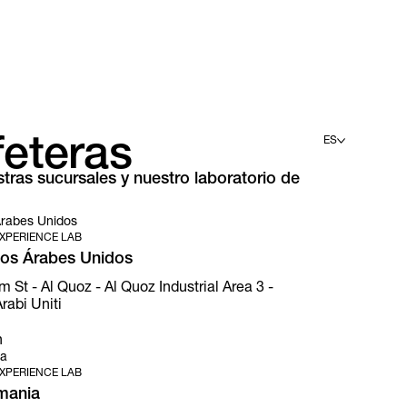
feteras
ES
ras sucursales y nuestro laboratorio de
English
Deutsch
Español
Árabes Unidos
Français
XPERIENCE LAB
Italiano
tos Árabes Unidos
t - Al Quoz - Al Quoz Industrial Area 3 -
rabi Uniti
n
ia
XPERIENCE LAB
mania