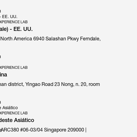
n
 - EE. UU.
XPERIENCE LAB
ale) - EE. UU.
 North America 6940 Salashan Pkwy Ferndale,
E1 Prima special edition
n
XPERIENCE LAB
ina
an district, Yingao Road 23 Nong, n. 20, room
n
 Asiático
XPERIENCE LAB
deste Asiático
 ARC380 #06-03/04 Singapore 209000 |
a