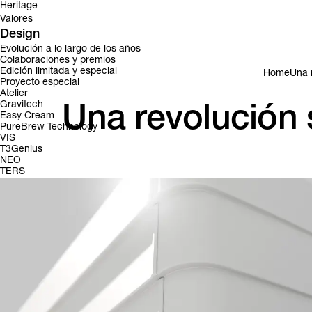
Heritage
Valores
Design
Evolución a lo largo de los años
Colaboraciones y premios
Edición limitada y especial
Home
Una 
Proyecto especial
Atelier
Gravitech
Una revolución 
Easy Cream
PureBrew Technology
VIS
T3Genius
NEO
TERS
Eagle One figura ahora 