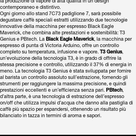
la produzione di vapore di alta qualità in un design
contemporaneo e distintivo.
Ogni giorno allo stand 7C73 padiglione 7, sarà possibile
degustare caffè speciali estratti utilizzando due tecnologie
innovative della macchina per espresso Black Eagle
Maverick, che combina alte prestazioni e sostenibilità: T3
Genius e PBtech. La
Black Eagle Maverick
, la macchina per
espresso di punta di Victoria Arduino, offre un controllo
completo su temperatura, infusione e vapore.
T3 Genius
,
un’evoluzione della tecnologia T3, è in grado di offrire la
stessa precisione e controllo, utilizzando il 37% di energia in
meno. La tecnologia T3 Genius è stata sviluppata per fornire
al barista un controllo assoluto sull’estrazione, fornendo gli
strumenti per raggiungere la massima precisione, e quindi
prestazioni eccellenti e un’efficienza senza pari.
PBtech
,
d’altra parte, è una tecnologia di estrazione dell’espresso
on/off che utilizza impulsi d’acqua che danno alla pastiglia di
caffè più spazio per espandersi, ottenendo un risultato più
bilanciato in tazza in termini di aroma e sapori.