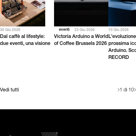
eventi
30 Giu 2026
23 Giu 2026
10 Giu 2026
Dal caffè al lifestyle:
Victoria Arduino a World
L'evoluzione
due eventi, una visione
of Coffee Brussels 2026
prossima ico
Arduino. Sc
RECORD
Vedi tutti
1
di 10