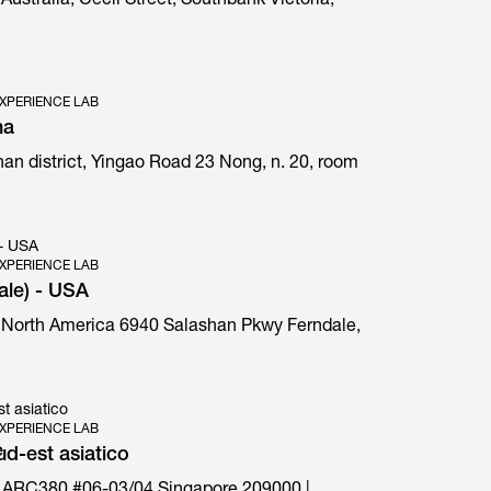
Australia, Cecil Street, Southbank Victoria,
XPERIENCE LAB
na
an district, Yingao Road 23 Nong, n. 20, room
E1 Prima special edition
 - USA
XPERIENCE LAB
ale) - USA
 North America 6940 Salashan Pkwy Ferndale,
t asiatico
XPERIENCE LAB
e
d-est asiatico
 ARC380 #06-03/04 Singapore 209000 |