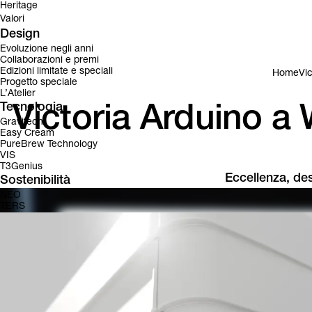
Heritage
Valori
Design
Evoluzione negli anni
Collaborazioni e premi
Edizioni limitate e speciali
Home
Vi
Progetto speciale
L’Atelier
Tecnologia
Victoria Arduino a
Gravitech
Easy Cream
PureBrew Technology
VIS
T3Genius
Eccellenza, des
Sostenibilità
NEO
TERS