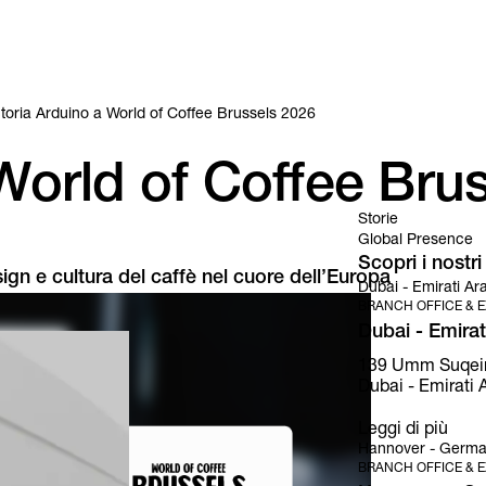
ctoria Arduino a World of Coffee Brussels 2026
 World of Coffee Bru
Storie
Global Presence
Scopri i nostr
ign e cultura del caffè nel cuore dell’Europa
Dubai - Emirati Ara
BRANCH OFFICE & E
Dubai - Emirati
139 Umm Suqeim S
Dubai - Emirati A
Leggi di più
Hannover - Germa
BRANCH OFFICE & E