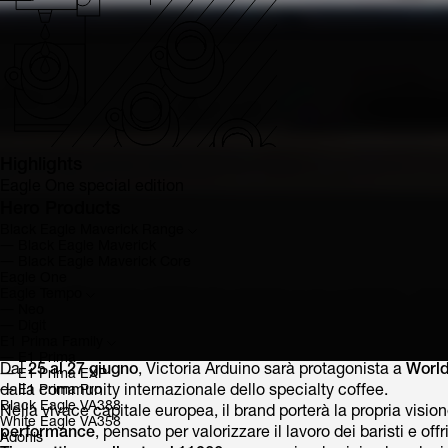
Highlights
Eagle One special edition
Hero Products
Black Eagle Maverick Range
―
Black Eagle Maverick
―
Black Eagle Maverick Core
Eagle One
Eagle Tempo
―
Neo
―
Digit
E1 Prima Family
―
E1 Prima
Dal
25 al 27 giugno
, Victoria Arduino sarà protagonista a
World
―
E1 Prima EXP
―
E1 Prima Pro
dalla community internazionale dello specialty coffee.
Black Eagle VA388
Nella vivace capitale europea, il brand porterà la propria visio
White Eagle VA358
performance
, pensato per valorizzare il lavoro dei baristi e o
Adonis