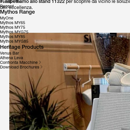
Ti aspettiamo allo stand 11322
per scoprire da vicino le soluzi
PureBrew+
Record
dell’eccellenza.
Mythos Range
MyOne
Mythos MY65
Mythos MY75
Mythos MYG75
Mythos MY85
Mythos MYG85
Heritage Products
Venus Bar
Athena Leva
Confronta Macchine
Download Brochures