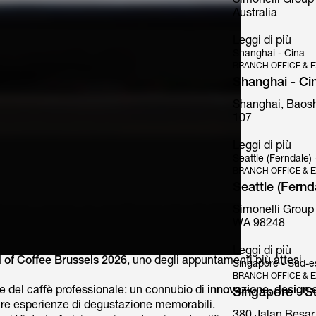
Simonelli Group 
Australia
Leggi di più
Shanghai - Cina
BRANCH OFFICE & E
Shanghai - Ci
Shanghai, Baosh
107
Mythos
Leggi di più
Seattle (Ferndale)
BRANCH OFFICE & E
Seattle (Fernd
Simonelli Group
WA 98248
Leggi di più
 of Coffee Brussels 2026
, uno degli appuntamenti più attesi
Singapore - Sud-es
BRANCH OFFICE & E
ne del caffè professionale: un connubio di
innovazione, design 
Singapore - Su
ffrire esperienze di degustazione memorabili.
380 Jalan Besar