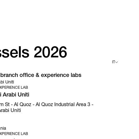
ssels 2026
IT
i branch office & experience labs
English
bi Uniti
Deutsch
XPERIENCE LAB
Español
Français
 Arabi Uniti
Italiano
t - Al Quoz - Al Quoz Industrial Area 3 -
rabi Uniti
nia
XPERIENCE LAB