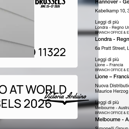
Hannover - G
Kabelkamp 10, 
Leggi di più
Londra - Regno Un
BRANCH OFFICE & E
Londra - Regn
6a Pratt Street,
Leggi di più
Lione – Francia
BRANCH OFFICE & E
Lione – Franci
Nuova Distributi
Maurice Herzog 
Leggi di più
Melbourne - Austra
BRANCH OFFICE & E
Melbourne - Au